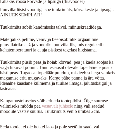
Lillakas-roosa kõrvade ja lipsuga (fliisvooder)
Puuvillafliisist voodriga soe tuukrimüts, kõrvakeste ja lipsuga.
AINUEKSEMPLAR!
Tuukrimüts sobib kandmiseks talvel, miinuskraadidega.
Materjaliks pehme, veniv ja beebisõbralik orgaaniline
puuvillatrikotaaž ja voodriks puuvillafliis, mis reguleerib
kehatemperatuuri ja ei aja pisikest tegelast higistama.
Tuukrimüts püsib peas ja hoiab kõrvad, pea ja kaela soojas ka
väga liikuval põnnil. Tänu esiaosal olevale topeltäärele püsib
hästi peas. Tagaosal topeltäär puudub, mis teeb sellega vankris
magamise eriti mugavaks. Kerge pähe panna ja ära võtta.
Ideaalne kaaslane külmema ja tuulise ilmaga, jalutuskäigul ja
lasteaias.
Kangamustri asetus võib erineda tootepildist. Õige suuruse
valimiseks mõõda pea
vastavalt juhisele
ning vali saadud
mõõdule vastav suurus. Tuukrimüts venib umbes 2cm.
Seda toodet ei ole hetkel laos ja pole seetõttu saadaval.