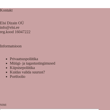
Kontakt
Elsi Dizain OÜ
info@elsi.ee
reg.kood 16047222
Informatsioon
Privaatsuspoliitika
Müügi- ja tagastustingimused
Küpsisepoliitika
Kuidas valida suurust?
Portfoolio
NIMI