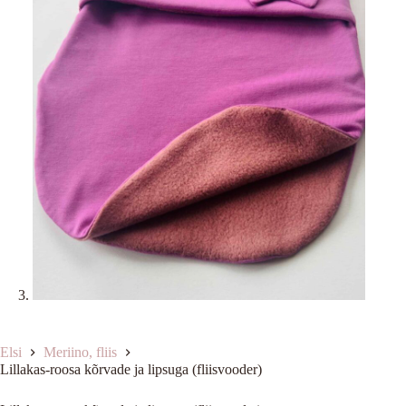
Elsi
Meriino, fliis
Lillakas-roosa kõrvade ja lipsuga (fliisvooder)