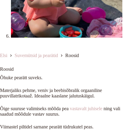
Elsi
Suvemütsid ja pearätid
Roosid
Roosid
Õhuke pearätt suveks.
Materjaliks pehme, veniv ja beebisõbralik orgaaniline
puuvillatrikotaaž. Ideaalne kaaslane jalutuskäigul.
Õige suuruse valimiseks mõõda pea
vastavalt juhisele
ning vali
saadud mõõdule vastav suurus.
Viimastel piltidel sarnane pearätt tüdrukutel peas.