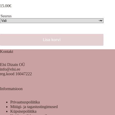
15.00
€
Suurus
Lisa korvi
Kontakt
Elsi Dizain OÜ
info@elsi.ee
reg.kood 16047222
Informatsioon
Privaatsuspoliitika
Müügi- ja tagastustingimused
Küpsisepoliitika