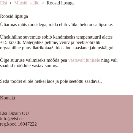
Elsi
Mütsid, sallid
Roosid lipsuga
Roosid lipsuga
Üliarmas müts roosidega, mida ehib väike heleroosa
lipsuke.
Ühekihiline suvemüts sobib kandmiseks temperatuuril alates
+15 kraadi. Materjaliks pehme, veniv ja beebisõbralik
orgaaniline puuvillatrikotaaž. Ideaalne kaaslane jalutuskäigul.
Õige suuruse valimiseks mõõda pea
vastavalt juhisele
ning vali
saadud mõõdule vastav suurus.
Seda toodet ei ole hetkel laos ja pole seetõttu saadaval.
Kontakt
Elsi Dizain OÜ
info@elsi.ee
reg.kood 16047222