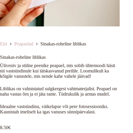
Elsi
Peapaelad
Sinakas-roheline liblikas
Sinakas-roheline liblikas
Üliveniv ja stiilne peenike peapael, mis sobib ühtemoodi hästi
nii vastsündinule kui täiskasvanud preilile. Loomulikult ka
kõigile vanustele, mis nende kahe vahele jäävad!
Liblikas on valmistatud sulgkergest vahtmaterjalist. Peapael on
naha vastas õrn ja ei jäta rante. Tüdrukulik ja armas mudel.
Ideaalne vastsündinu, väikelapse või pere fotosessiooniks.
Kaunistab imeliselt ka igas vanuses sünnipäevalast.
8.50
€