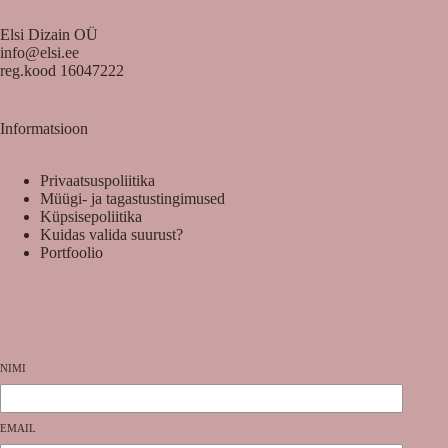
Elsi Dizain OÜ
info@elsi.ee
reg.kood 16047222
Informatsioon
Privaatsuspoliitika
Müügi- ja tagastustingimused
Küpsisepoliitika
Kuidas valida suurust?
Portfoolio
NIMI
EMAIL