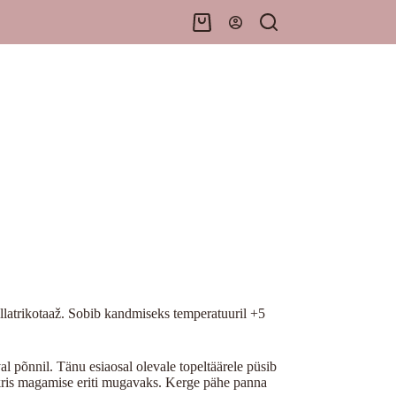
Shopping
cart
llatrikotaaž. Sobib kandmiseks temperatuuril +5
l põnnil. Tänu esiaosal olevale topeltäärele püsib
nkris magamise eriti mugavaks. Kerge pähe panna