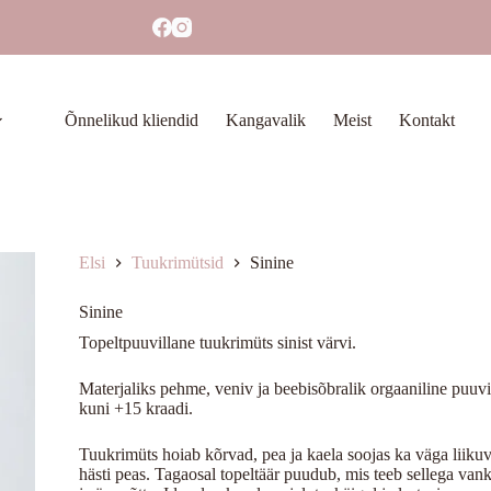
Õnnelikud kliendid
Kangavalik
Meist
Kontakt
Elsi
Tuukrimütsid
Sinine
Sinine
Topeltpuuvillane tuukrimüts sinist värvi.
Materjaliks pehme, veniv ja beebisõbralik orgaaniline puuvi
kuni +15 kraadi.
Tuukrimüts hoiab kõrvad, pea ja kaela soojas ka väga liikuva
hästi peas. Tagaosal topeltäär puudub, mis teeb sellega va