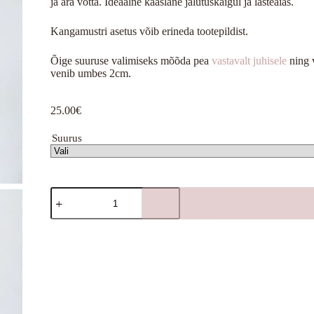
ja ära võtta. Ideaalne kaaslane jalutuskäigul ja lasteaias.
Kangamustri asetus võib erineda tootepildist.
Õige suuruse valimiseks mõõda pea
vastavalt juhisele
ning 
venib umbes 2cm.
25.00
€
Suurus
Sinine
kogus