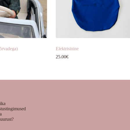
õrvadega)
Elektrisinine
25.00
€
tika
stustingimused
ka
suurust?