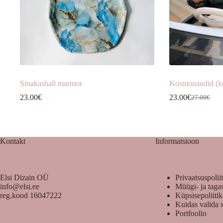
Sinakashall marmor
Kosmonaudid (k
23.00
€
23.00
€
27.00
€
Algne
Praegune
hind
hind
oli:
on:
27.00€.
23.00€.
Kontakt
Informatsioon
Elsi Dizain OÜ
Privaatsuspolii
info@elsi.ee
Müügi- ja taga
reg.kood 16047222
Küpsisepoliiti
Kuidas valida 
Portfoolio