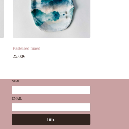
Pastelsed mäed
25.00
€
NIMI
EMAIL
Liitu