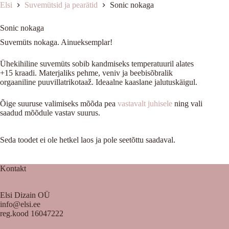
Elsi
Suvemütsid ja pearätid
Sonic nokaga
Sonic nokaga
Suvemüts nokaga. Ainueksemplar!
Ühekihiline suvemüts sobib kandmiseks temperatuuril alates
+15 kraadi. Materjaliks pehme, veniv ja beebisõbralik
orgaaniline puuvillatrikotaaž. Ideaalne kaaslane jalutuskäigul.
Õige suuruse valimiseks mõõda pea
vastavalt juhisele
ning vali
saadud mõõdule vastav suurus.
Seda toodet ei ole hetkel laos ja pole seetõttu saadaval.
Kontakt
Elsi Dizain OÜ
info@elsi.ee
reg.kood 16047222