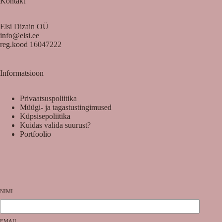
Kontakt
Elsi Dizain OÜ
info@elsi.ee
reg.kood 16047222
Informatsioon
Privaatsuspoliitika
Müügi- ja tagastustingimused
Küpsisepoliitika
Kuidas valida suurust?
Portfoolio
NIMI
EMAIL