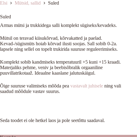
Elsi
Mütsid, sallid
Suled
Suled
Armas mütsi ja trukkidega salli komplekt sügiseks/kevadeks.
Mütsil on teravad kiisukõrvad, kõrvakatted ja paelad.
Kevad-/sügismüts hoiab kõrvad ilusti soojas. Sall sobib 0-2a.
lapsele ning sellel on topelt trukirida suuruse reguleerimiseks.
Komplekt sobib kandmiseks temperatuuril +5 kuni +15 kraadi.
Materjaliks pehme, veniv ja beebisõbralik orgaaniline
puuvillatrikotaaž. Ideaalne kaaslane jalutuskäigul.
Õige suuruse valimiseks mõõda pea
vastavalt juhisele
ning vali
saadud mõõdule vastav suurus.
Seda toodet ei ole hetkel laos ja pole seetõttu saadaval.