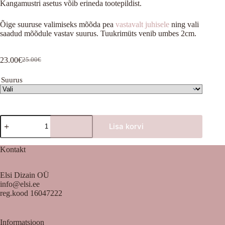
Kangamustri asetus võib erineda tootepildist.
Õige suuruse valimiseks mõõda pea
vastavalt juhisele
ning vali
saadud mõõdule vastav suurus. Tuukrimüts venib umbes 2cm.
23.00
€
25.00
€
Algne
Praegune
hind
hind
Suurus
oli:
on:
25.00€.
23.00€.
Tähekesed
Lisa korvi
kogus
Kontakt
Elsi Dizain OÜ
info@elsi.ee
reg.kood 16047222
Informatsioon