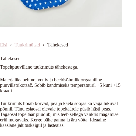
Elsi
Tuukrimütsid
Tähekesed
Tähekesed
Topeltpuuvillane tuukrimüts tähekestega.
Materjaliks pehme, veniv ja beebisõbralik orgaaniline
puuvillatrikotaaž. Sobib kandmiseks temperatuuril +5 kuni +15
kraadi.
Tuukrimüts hoiab kõrvad, pea ja kaela soojas ka väga liikuval
põnnil. Tänu esiaosal olevale topeltäärele püsib hästi peas.
Tagaosal topeltäär puudub, mis teeb sellega vankris magamise
eriti mugavaks. Kerge pähe panna ja ära võtta. Ideaalne
kaaslane jalutuskäigul ja lasteaias.