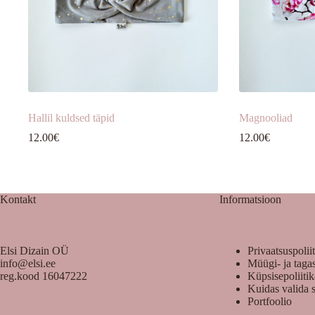
Hallil kuldsed täpid
Magnooliad
12.00
€
12.00
€
Kontakt
Informatsioon
Elsi Dizain OÜ
Privaatsuspolii
info@elsi.ee
Müügi- ja taga
reg.kood 16047222
Küpsisepoliiti
Kuidas valida 
Portfoolio