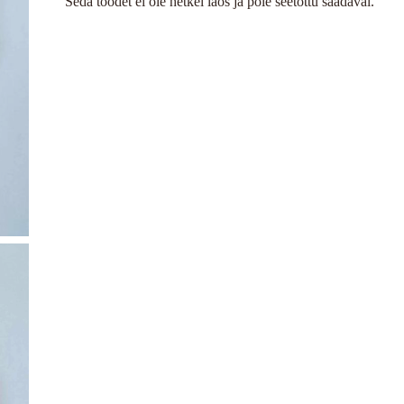
Seda toodet ei ole hetkel laos ja pole seetõttu saadaval.