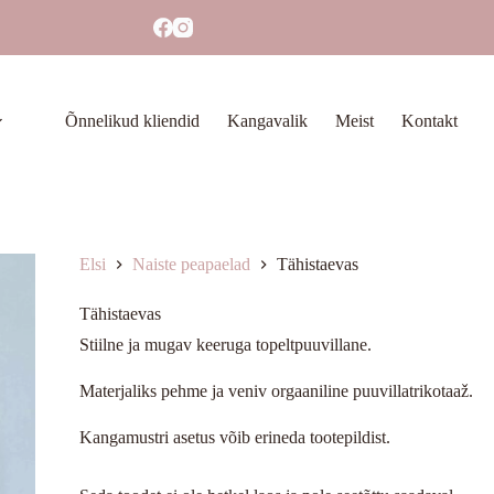
Õnnelikud kliendid
Kangavalik
Meist
Kontakt
Elsi
Naiste peapaelad
Tähistaevas
Tähistaevas
Stiilne ja mugav keeruga topeltpuuvillane.
Materjaliks pehme ja veniv orgaaniline puuvillatrikotaaž.
Kangamustri asetus võib erineda tootepildist.