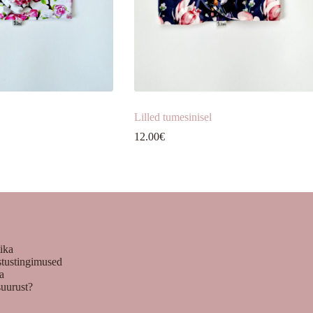
Lilled tumesinisel
12.00
€
tika
stustingimused
ka
suurust?