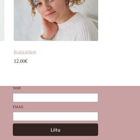
Rukkililled
12.00
€
NIMI
EMAIL
Liitu