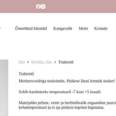
Õnnelikud kliendid
Kangavalik
Meist
Kontakt
Elsi
Meriino, fliis
Traktorid
Traktorid
Meriinovoodriga tuukrimüts. Pisikese fänni lemmik tuuker!
Sobib kandmiseks temperatuuril -7 kuni +5 kraadi.
Materjaliks pehme, veniv ja beebisõbralik orgaaniline puuvil
kehatemperatuuri ja ei aja pisikest tegelast higistama.