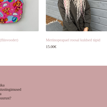
fliisvooder)
Meriinopeapael roosal kuldsed täpid
15.00
€
tika
stustingimused
ka
suurust?