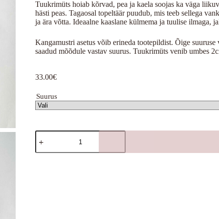
Tuukrimüts hoiab kõrvad, pea ja kaela soojas ka väga liikuva
hästi peas. Tagaosal topeltäär puudub, mis teeb sellega va
ja ära võtta. Ideaalne kaaslane külmema ja tuulise ilmaga, jal
Kangamustri asetus võib erineda tootepildist. Õige suurus
saadud mõõdule vastav suurus. Tuukrimüts venib umbes 2
33.00
€
Suurus
Traktorid
kogus