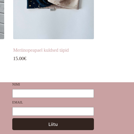
Meriinopeapael kuldsed täpid
15.00
€
NIMI
EMAIL
Liitu