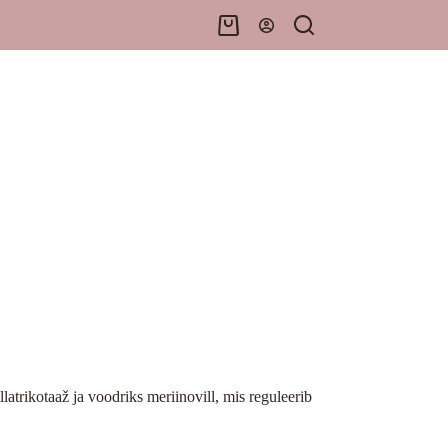
Shopping
cart
latrikotaaž ja voodriks meriinovill, mis reguleerib