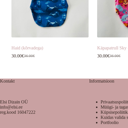
Haid (kõrvadega)
Käpapatrull Sky (
30.00
€
30.00
€
36.00
€
36.00
€
Algne
Praegune
Algne
Praegune
hind
hind
hind
hind
oli:
on:
oli:
on:
36.00€.
30.00€.
36.00€.
30.00€.
Kontakt
Informatsioon
Elsi Dizain OÜ
Privaatsuspolii
info@elsi.ee
Müügi- ja taga
reg.kood 16047222
Küpsisepoliiti
Kuidas valida 
Portfoolio