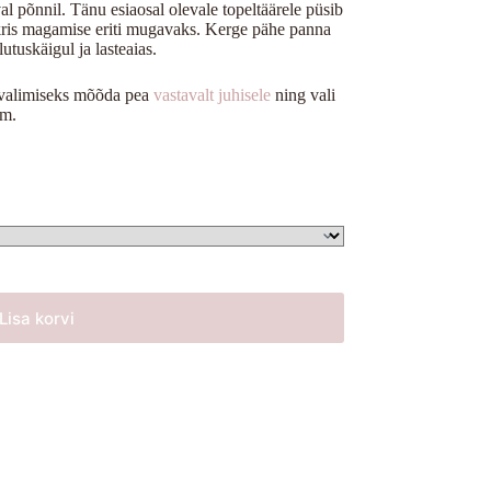
l põnnil. Tänu esiaosal olevale topeltäärele püsib
nkris magamise eriti mugavaks. Kerge pähe panna
utuskäigul ja lasteaias.
e valimiseks mõõda pea
vastavalt juhisele
ning vali
cm.
Lisa korvi