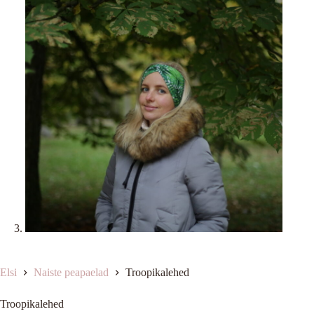
Elsi
Naiste peapaelad
Troopikalehed
Troopikalehed