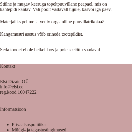
Stiilne ja mugav keeruga topeltpuuvillane peapael, mis on
kahtepidi kantav. Vali poolt vastavalt tujule, kasvõi iga päev.
Materjaliks pehme ja veniv orgaaniline puuvillatrikotaaž.
Kangamustri asetus võib erineda tootepildist.
Seda toodet ei ole hetkel laos ja pole seetõttu saadaval.
Kontakt
Elsi Dizain OÜ
info@elsi.ee
reg.kood 16047222
Informatsioon
Privaatsuspoliitika
Müügi- ja tagastustingimused