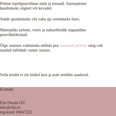
Pehme topeltpuuvillane müts ja torusall. Suurepärane
kandmiseks sügisel või kevadel.
Sobib sportimiseks või vaba aja veetmiseks õues.
Materjaliks pehme, veniv ja nahasõbralik orgaaniline
puuvillatrikotaaž.
Õige suuruse valimiseks mõõda pea
vastavalt juhisele
ning vali
saadud mõõdule vastav suurus.
Seda toodet ei ole hetkel laos ja pole seetõttu saadaval.
Kontakt
Elsi Dizain OÜ
info@elsi.ee
reg.kood 16047222