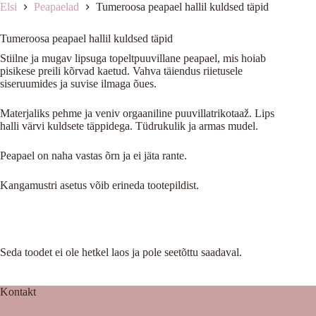
Elsi
Peapaelad
Tumeroosa peapael hallil kuldsed täpid
Tumeroosa peapael hallil kuldsed täpid
Stiilne ja mugav lipsuga topeltpuuvillane peapael, mis hoiab
pisikese preili kõrvad kaetud. Vahva täiendus riietusele
siseruumides ja suvise ilmaga õues.
Materjaliks pehme ja veniv orgaaniline puuvillatrikotaaž. Lips
halli värvi kuldsete täppidega. Tüdrukulik ja armas mudel.
Peapael on naha vastas õrn ja ei jäta rante.
Kangamustri asetus võib erineda tootepildist.
Seda toodet ei ole hetkel laos ja pole seetõttu saadaval.
Kontakt