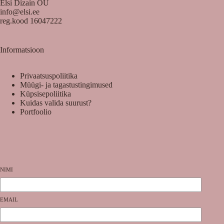
Elsi Dizain OÜ
info@elsi.ee
reg.kood 16047222
Informatsioon
Privaatsuspoliitika
Müügi- ja tagastustingimused
Küpsisepoliitika
Kuidas valida suurust?
Portfoolio
NIMI
EMAIL