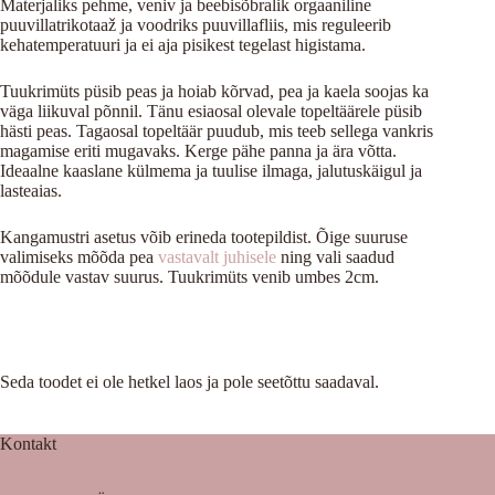
Materjaliks pehme, veniv ja beebisõbralik orgaaniline
puuvillatrikotaaž ja voodriks puuvillafliis, mis reguleerib
kehatemperatuuri ja ei aja pisikest tegelast higistama.
Tuukrimüts püsib peas ja hoiab kõrvad, pea ja kaela soojas ka
väga liikuval põnnil. Tänu esiaosal olevale topeltäärele püsib
hästi peas. Tagaosal topeltäär puudub, mis teeb sellega vankris
magamise eriti mugavaks. Kerge pähe panna ja ära võtta.
Ideaalne kaaslane külmema ja tuulise ilmaga, jalutuskäigul ja
lasteaias.
Kangamustri asetus võib erineda tootepildist. Õige suuruse
valimiseks mõõda pea
vastavalt juhisele
ning vali saadud
mõõdule vastav suurus. Tuukrimüts venib umbes 2cm.
Seda toodet ei ole hetkel laos ja pole seetõttu saadaval.
Kontakt