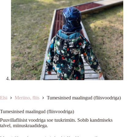
Elsi
Meriino, fliis
Tumesinised maalingud (fliisvoodriga)
Tumesinised maalingud (fliisvoodriga)
Puuvillafliisist voodriga soe tuukrimüts. Sobib kandmiseks
talvel, miinuskraadidega.