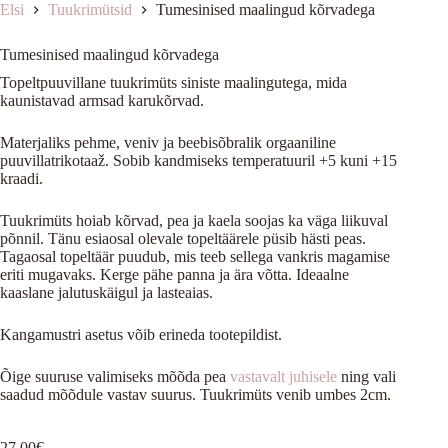
Elsi
Tuukrimütsid
Tumesinised maalingud kõrvadega
Tumesinised maalingud kõrvadega
Topeltpuuvillane tuukrimüts siniste maalingutega, mida
kaunistavad armsad karukõrvad.
Materjaliks pehme, veniv ja beebisõbralik orgaaniline
puuvillatrikotaaž. Sobib kandmiseks temperatuuril +5 kuni +15
kraadi.
Tuukrimüts hoiab kõrvad, pea ja kaela soojas ka väga liikuval
põnnil. Tänu esiaosal olevale topeltäärele püsib hästi peas.
Tagaosal topeltäär puudub, mis teeb sellega vankris magamise
eriti mugavaks. Kerge pähe panna ja ära võtta. Ideaalne
kaaslane jalutuskäigul ja lasteaias.
Kangamustri asetus võib erineda tootepildist.
Õige suuruse valimiseks mõõda pea
vastavalt juhisele
ning vali
saadud mõõdule vastav suurus. Tuukrimüts venib umbes 2cm.
27.00
€