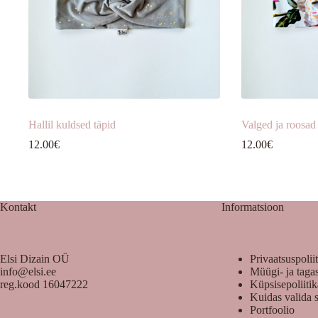
Hallil kuldsed täpid
Valged ja roosad
12.00
€
12.00
€
Kontakt
Informatsioon
Elsi Dizain OÜ
Privaatsuspolii
info@elsi.ee
Müügi- ja taga
reg.kood 16047222
Küpsisepoliiti
Kuidas valida 
Portfoolio