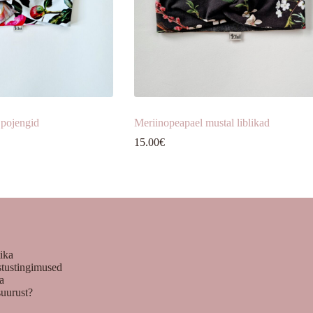
 pojengid
Meriinopeapael mustal liblikad
15.00
€
tika
stustingimused
ka
suurust?