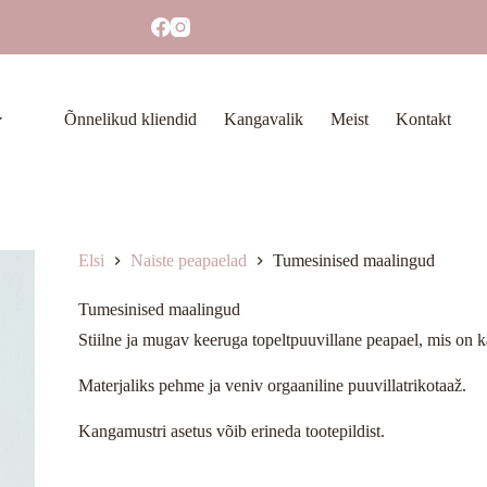
Õnnelikud kliendid
Kangavalik
Meist
Kontakt
Elsi
Naiste peapaelad
Tumesinised maalingud
Tumesinised maalingud
Stiilne ja mugav keeruga topeltpuuvillane peapael, mis on k
Materjaliks pehme ja veniv orgaaniline puuvillatrikotaaž.
Kangamustri asetus võib erineda tootepildist.