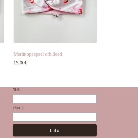
Meriinopeapael orhideed
15.00
€
NIMI
EMAIL
Liitu