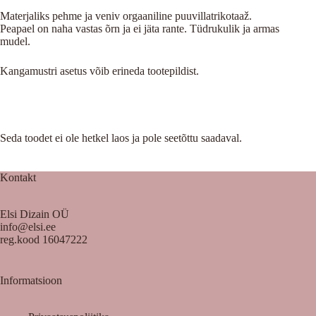
Materjaliks pehme ja veniv orgaaniline puuvillatrikotaaž.
Peapael on naha vastas õrn ja ei jäta rante. Tüdrukulik ja armas
mudel.
Kangamustri asetus võib erineda tootepildist.
Seda toodet ei ole hetkel laos ja pole seetõttu saadaval.
Kontakt
Elsi Dizain OÜ
info@elsi.ee
reg.kood 16047222
Informatsioon