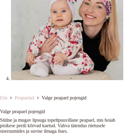
Elsi
Peapaelad
Valge peapael pojengid
Valge peapael pojengid
Stiilne ja mugav lipsuga topeltpuuvillane peapael, mis hoiab
pisikese preili kõrvad kaetud. Vahva täiendus riietusele
siseruumides ja suvise ilmaga õues.