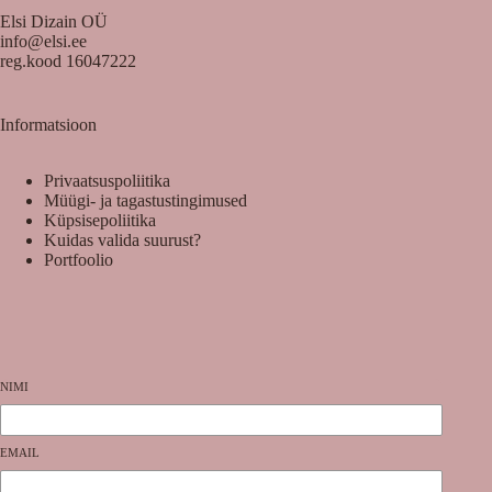
Elsi Dizain OÜ
info@elsi.ee
reg.kood 16047222
Informatsioon
Privaatsuspoliitika
Müügi- ja tagastustingimused
Küpsisepoliitika
Kuidas valida suurust?
Portfoolio
NIMI
EMAIL