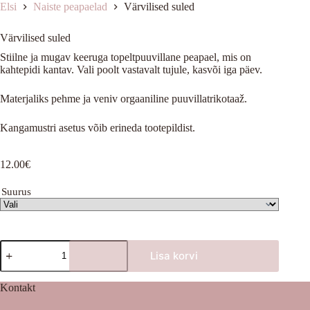
Elsi
Naiste peapaelad
Värvilised suled
Värvilised suled
Stiilne ja mugav keeruga topeltpuuvillane peapael, mis on
kahtepidi kantav. Vali poolt vastavalt tujule, kasvõi iga päev.
Materjaliks pehme ja veniv orgaaniline puuvillatrikotaaž.
Kangamustri asetus võib erineda tootepildist.
12.00
€
Suurus
Värvilised
Lisa korvi
suled
kogus
Kontakt