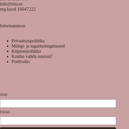
info@elsi.ee
reg.kood 16047222
Informatsioon
Privaatsuspoliitika
Müügi- ja tagastustingimused
Küpsisepoliitika
Kuidas valida suurust?
Portfoolio
NIMI
EMAIL