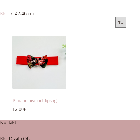
Elsi
42-46 cm
Punane peapael lipsuga
12.00
€
Kontakt
Elsi Dizain OÜ