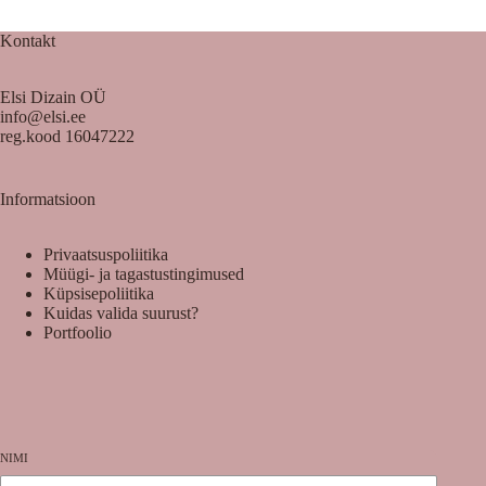
Kontakt
Elsi Dizain OÜ
info@elsi.ee
reg.kood 16047222
Informatsioon
Privaatsuspoliitika
Müügi- ja tagastustingimused
Küpsisepoliitika
Kuidas valida suurust?
Portfoolio
NIMI