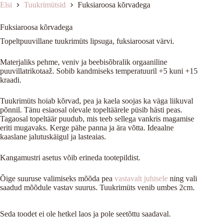
Elsi
Tuukrimütsid
Fuksiaroosa kõrvadega
Fuksiaroosa kõrvadega
Topeltpuuvillane tuukrimüts lipsuga, fuksiaroosat värvi.
Materjaliks pehme, veniv ja beebisõbralik orgaaniline
puuvillatrikotaaž. Sobib kandmiseks temperatuuril +5 kuni +15
kraadi.
Tuukrimüts hoiab kõrvad, pea ja kaela soojas ka väga liikuval
põnnil. Tänu esiaosal olevale topeltäärele püsib hästi peas.
Tagaosal topeltäär puudub, mis teeb sellega vankris magamise
eriti mugavaks. Kerge pähe panna ja ära võtta. Ideaalne
kaaslane jalutuskäigul ja lasteaias.
Kangamustri asetus võib erineda tootepildist.
Õige suuruse valimiseks mõõda pea
vastavalt juhisele
ning vali
saadud mõõdule vastav suurus. Tuukrimüts venib umbes 2cm.
Seda toodet ei ole hetkel laos ja pole seetõttu saadaval.