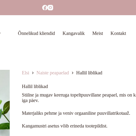
Õnnelikud kliendid
Kangavalik
Meist
Kontakt
Elsi
Naiste peapaelad
Hallil liblikad
Hallil liblikad
Stiilne ja mugav keeruga topeltpuuvillane peapael, mis on ka
iga päev.
Materjaliks pehme ja veniv orgaaniline puuvillatrikotaaž.
Kangamustri asetus võib erineda tootepildist.