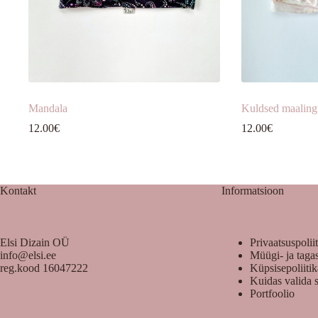
Mandala
Kuldsed maalin
12.00
€
12.00
€
Kontakt
Informatsioon
Elsi Dizain OÜ
Privaatsuspolii
info@elsi.ee
Müügi- ja taga
reg.kood 16047222
Küpsisepoliiti
Kuidas valida 
Portfoolio