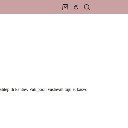
Shopping
cart
htepidi kantav. Vali poolt vastavalt tujule, kasvõi