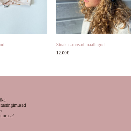
gud
Sinakas-roosad maalingud
12.00
€
tika
stustingimused
ka
suurust?