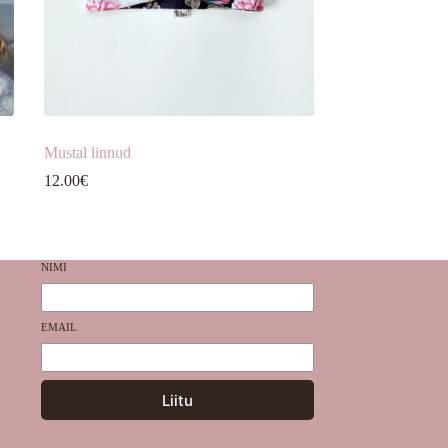
Mustal linnud
12.00
€
NIMI
EMAIL
Liitu