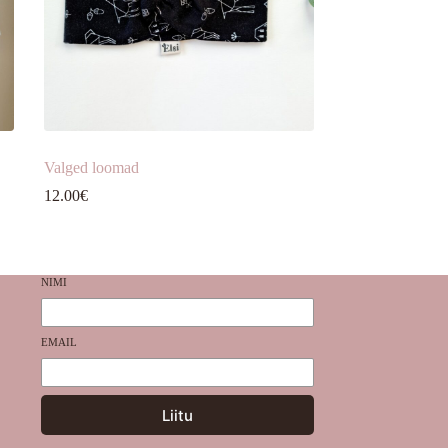
Valged loomad
12.00
€
NIMI
EMAIL
Liitu