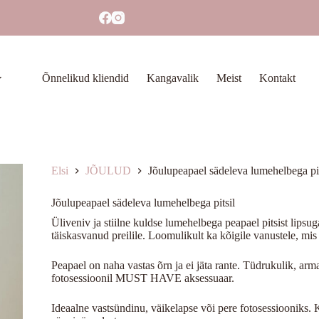
Õnnelikud kliendid
Kangavalik
Meist
Kontakt
Elsi
JÕULUD
Jõulupeapael sädeleva lumehelbega pit
Jõulupeapael sädeleva lumehelbega pitsil
Üliveniv ja stiilne kuldse lumehelbega peapael pitsist lipsu
täiskasvanud preilile. Loomulikult ka kõigile vanustele, mi
Peapael on naha vastas õrn ja ei jäta rante. Tüdrukulik, arm
fotosessioonil MUST HAVE aksessuaar.
Ideaalne vastsündinu, väikelapse või pere fotosessiooniks. 