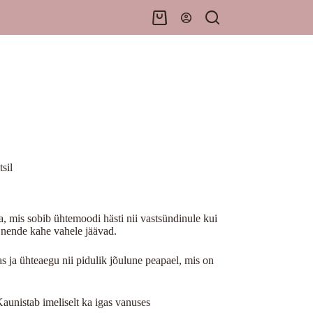
Shopping
cart
sil
ga, mis sobib ühtemoodi hästi nii vastsündinule kui
s nende kahe vahele jäävad.
as ja ühteaegu nii pidulik jõulune peapael, mis on
Kaunistab imeliselt ka igas vanuses