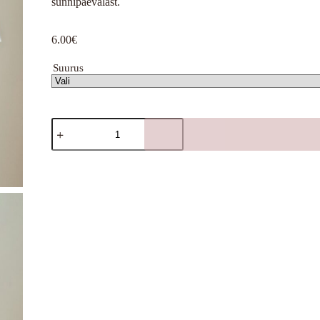
sünnipäevalast.
6.00
€
Suurus
Jõulupeapael
sädeleva
lumehelbega
pitsil
kogus