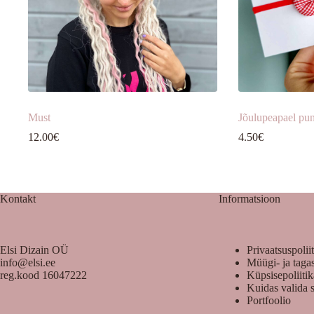
Must
Jõulupeapael pun
12.00
€
4.50
€
Kontakt
Informatsioon
Elsi Dizain OÜ
Privaatsuspolii
info@elsi.ee
Müügi- ja taga
reg.kood 16047222
Küpsisepoliiti
Kuidas valida 
Portfoolio