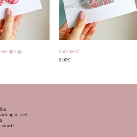
ane lipsuga
Südamed2
5.00
€
tika
stustingimused
ka
suurust?