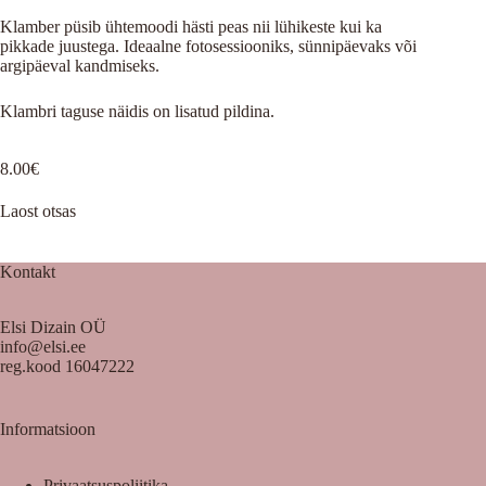
Klamber püsib ühtemoodi hästi peas nii lühikeste kui ka
pikkade juustega. Ideaalne fotosessiooniks, sünnipäevaks või
argipäeval kandmiseks.
Klambri taguse näidis on lisatud pildina.
8.00
€
Laost otsas
Kontakt
Elsi Dizain OÜ
info@elsi.ee
reg.kood 16047222
Informatsioon
Privaatsuspoliitika