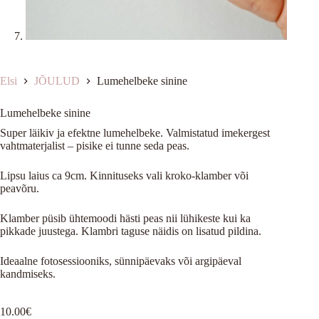
Elsi
JÕULUD
Lumehelbeke sinine
Lumehelbeke sinine
Super läikiv ja efektne lumehelbeke. Valmistatud imekergest
vahtmaterjalist – pisike ei tunne seda peas.
Lipsu laius ca 9cm. Kinnituseks vali kroko-klamber või
peavõru.
Klamber püsib ühtemoodi hästi peas nii lühikeste kui ka
pikkade juustega. Klambri taguse näidis on lisatud pildina.
Ideaalne fotosessiooniks, sünnipäevaks või argipäeval
kandmiseks.
10.00
€