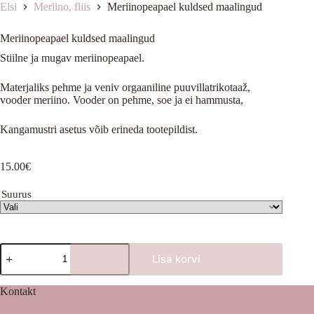
Elsi
Meriino, fliis
Meriinopeapael kuldsed maalingud
Meriinopeapael kuldsed maalingud
Stiilne ja mugav meriinopeapael.
Materjaliks pehme ja veniv orgaaniline puuvillatrikotaaž,
vooder meriino. Vooder on pehme, soe ja ei hammusta,
Kangamustri asetus võib erineda tootepildist.
15.00
€
Suurus
Meriinopeapael
Lisa korvi
kuldsed
maalingud
kogus
Kontakt