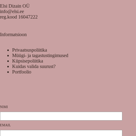
Elsi Dizain OÜ
info@elsi.ee
reg.kood 16047222
Informatsioon
Privaatsuspoliitika
Müügi- ja tagastustingimused
Küpsisepoliitika
Kuidas valida suurust?
Portfoolio
NIMI
EMAIL