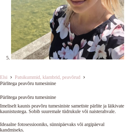
Elsi
Patsikummid, klambrid, peavõrud
Pärlitega peavõru tumesinine
Pärlitega peavõru tumesinine
Imeliselt kaunis peavõru tumesiniste sametiste pärlite ja läikivate
kaunistustega. Sobib suuremale tüdrukule või naisterahvale.
Ideaalne fotosessiooniks, sünnipäevaks või argipäeval
kandmiseks.