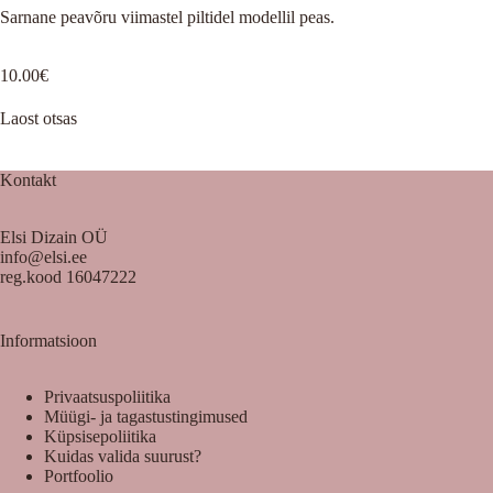
Sarnane peavõru viimastel piltidel modellil peas.
10.00
€
Laost otsas
Kontakt
Elsi Dizain OÜ
info@elsi.ee
reg.kood 16047222
Informatsioon
Privaatsuspoliitika
Müügi- ja tagastustingimused
Küpsisepoliitika
Kuidas valida suurust?
Portfoolio