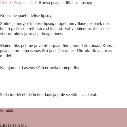
Elsi
Peapaelad
Roosa peapael lillelise lipsuga
Roosa peapael lillelise lipsuga
Stiilne ja mugav lillelise lipsuga topeltpuuvillane peapael, mis
hoiab pisikese preili kõrvad kaetud. Vahva täiendus riietusele
siseruumides ja suvise ilmaga õues.
Materjaliks pehme ja veniv orgaaniline puuvillatrikotaaž. Roosa
peapael on naha vastas õrn ja ei jäta rante. Tüdrukulik ja armas
mudel.
Kangamustri asetus võib erineda tootepildist.
Seda toodet ei ole hetkel laos ja pole seetõttu saadaval.
Kontakt
Elsi Dizain OÜ