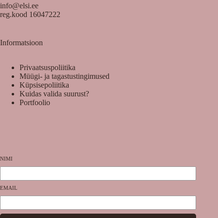
info@elsi.ee
reg.kood 16047222
Informatsioon
Privaatsuspoliitika
Müügi- ja tagastustingimused
Küpsisepoliitika
Kuidas valida suurust?
Portfoolio
NIMI
EMAIL